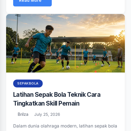
Read More
SEPAKBOLA
Latihan Sepak Bola Teknik Cara
Tingkatkan Skill Pemain
Brilza
July 25, 2026
Dalam dunia olahraga modern, latihan sepak bola