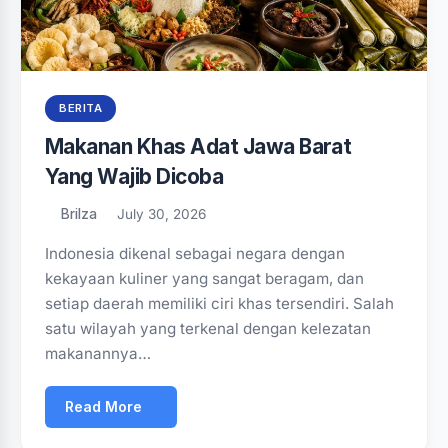
BERITA
Makanan Khas Adat Jawa Barat
Yang Wajib Dicoba
Brilza
July 30, 2026
Indonesia dikenal sebagai negara dengan
kekayaan kuliner yang sangat beragam, dan
setiap daerah memiliki ciri khas tersendiri. Salah
satu wilayah yang terkenal dengan kelezatan
makanannya…
Read More