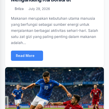
Brilza
July 29, 2026
Makanan merupakan kebutuhan utama manusia
yang berfungsi sebagai sumber energi untuk
menjalankan berbagai aktivitas sehari-hari. Salah
satu zat gizi yang paling penting dalam makanan
adalah…
Read More