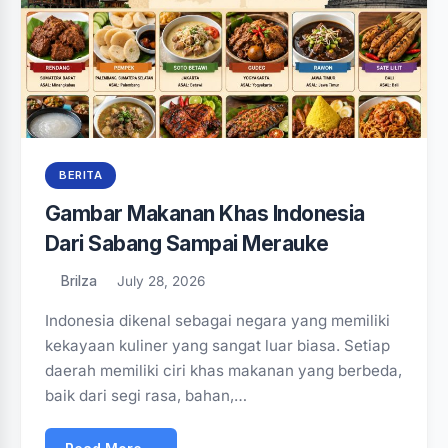
BERITA
Gambar Makanan Khas Indonesia
Dari Sabang Sampai Merauke
Brilza
July 28, 2026
Indonesia dikenal sebagai negara yang memiliki
kekayaan kuliner yang sangat luar biasa. Setiap
daerah memiliki ciri khas makanan yang berbeda,
baik dari segi rasa, bahan,…