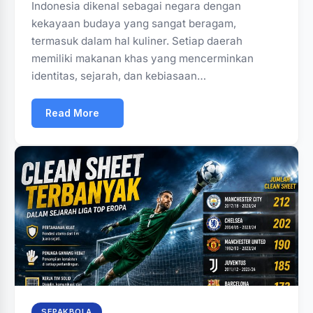
Indonesia dikenal sebagai negara dengan
kekayaan budaya yang sangat beragam,
termasuk dalam hal kuliner. Setiap daerah
memiliki makanan khas yang mencerminkan
identitas, sejarah, dan kebiasaan…
Read More
SEPAKBOLA