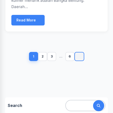
kuliner menarik adalah Bangka Belitung.
Daerah…
Read More
Posts
pagination
1
2
3
…
6
Search