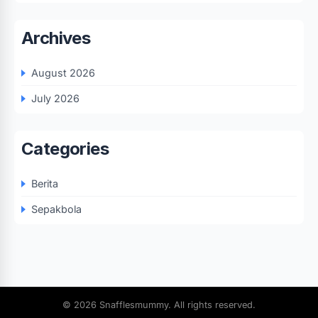
Archives
August 2026
July 2026
Categories
Berita
Sepakbola
© 2026 Snafflesmummy. All rights reserved.