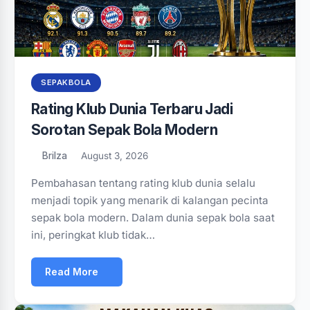
SEPAKBOLA
Rating Klub Dunia Terbaru Jadi
Sorotan Sepak Bola Modern
Brilza
August 3, 2026
Pembahasan tentang rating klub dunia selalu
menjadi topik yang menarik di kalangan pecinta
sepak bola modern. Dalam dunia sepak bola saat
ini, peringkat klub tidak…
Read More