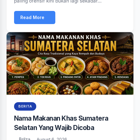
paling ofensif kini bukan lagi sekadar…
Read More
BERITA
Nama Makanan Khas Sumatera
Selatan Yang Wajib Dicoba
Brilza
August 6, 2026