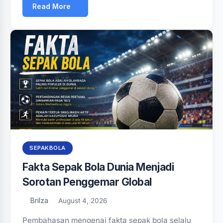
Read More
SEPAKBOLA
Fakta Sepak Bola Dunia Menjadi
Sorotan Penggemar Global
Brilza
August 4, 2026
Pembahasan mengenai fakta sepak bola selalu