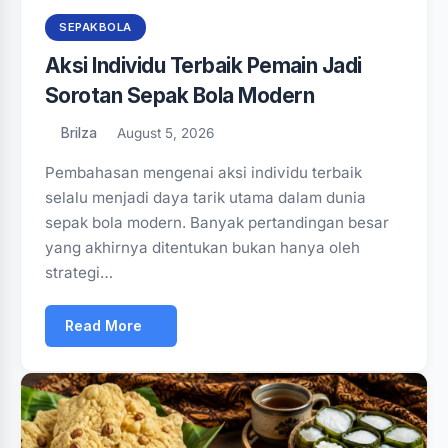
SEPAKBOLA
Aksi Individu Terbaik Pemain Jadi
Sorotan Sepak Bola Modern
Brilza
August 5, 2026
Pembahasan mengenai aksi individu terbaik
selalu menjadi daya tarik utama dalam dunia
sepak bola modern. Banyak pertandingan besar
yang akhirnya ditentukan bukan hanya oleh
strategi…
Read More